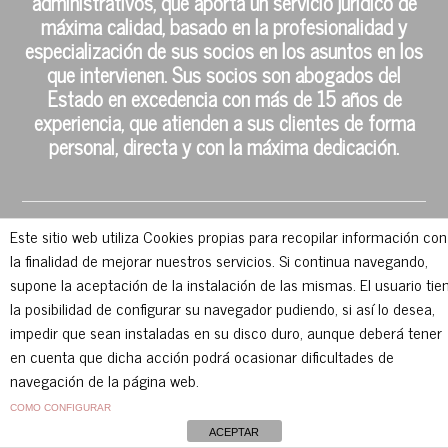
administrativos, que aporta un servicio jurídico de
máxima calidad, basado en la profesionalidad y
especialización de sus socios en los asuntos en los
que intervienen. Sus socios son abogados del
Estado en excedencia con más de 15 años de
experiencia, que atienden a sus clientes de forma
personal, directa y con la máxima dedicación.
Este sitio web utiliza Cookies propias para recopilar información con
la finalidad de mejorar nuestros servicios. Si continua navegando,
Salama García Blanco SLP
supone la aceptación de la instalación de las mismas. El usuario tie
la posibilidad de configurar su navegador pudiendo, si así lo desea,
Política de privacidad
impedir que sean instaladas en su disco duro, aunque deberá tener
en cuenta que dicha acción podrá ocasionar dificultades de
Política de cookies
navegación de la página web.
COMO CONFIGURAR
ACEPTAR